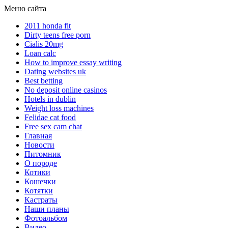
Меню сайта
2011 honda fit
Dirty teens free porn
Cialis 20mg
Loan calc
How to improve essay writing
Dating websites uk
Best betting
No deposit online casinos
Hotels in dublin
Weight loss machines
Felidae cat food
Free sex cam chat
Главная
Новости
Питомник
О породе
Котики
Кошечки
Котятки
Кастраты
Наши планы
Фотоальбом
Видео